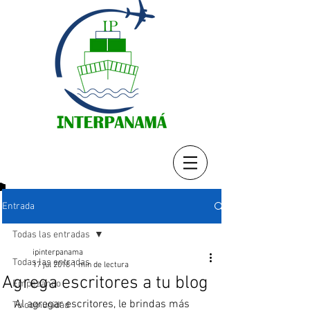
Entrada
Todas las entradas
ipinterpanama
Todas las entradas
17 jul 2018
1 min de lectura
Agrega escritores a tu blog
Empezando
Al agregar escritores, le brindas más 
Tu comunidad