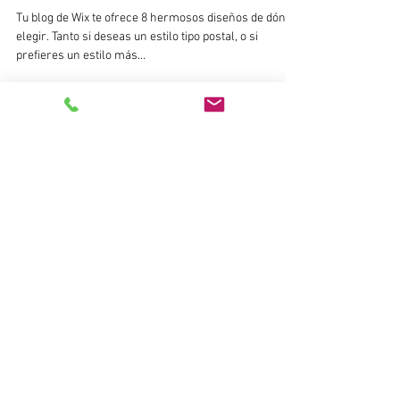
ipinterpanama
17 jul 2018
1 min de lectura
Diseña un blog increíble
Tu blog de Wix te ofrece 8 hermosos diseños de dónde
elegir. Tanto si deseas un estilo tipo postal, o si
prefieres un estilo más...