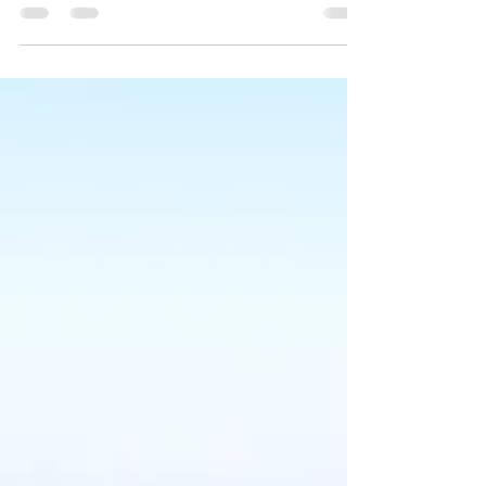
Hemos trabajado para que sea fácil y conveniente
para ti administrar tu blog! Primero publica tu página
web, y luego inicia una sesión...