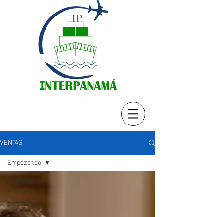
VENTAS
Empezando
Todas las
entradas
Empezando